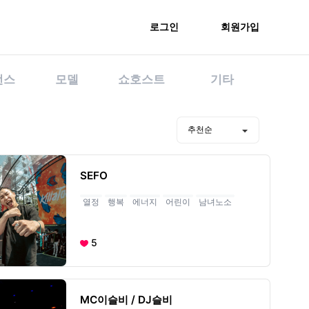
로그인
회원가입
먼스
모델
쇼호스트
기타
수 1위
SEFO
열정
행복
에너지
어린이
남녀노소
5
MC이슬비 / DJ슬비