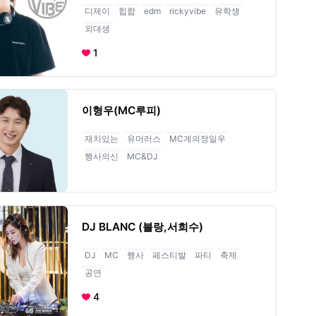
디제이
힙합
edm
rickyvibe
유학생
외대생
1
이형우(MC루피)
재치있는
유머러스
MC계의정일우
행사의신
MC&DJ
DJ BLANC (블랑,서희수)
DJ
MC
행사
페스티발
파티
축제
공연
4