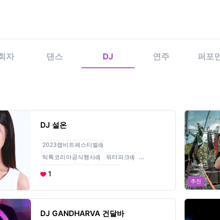
회자
댄스
연주
퍼포
DJ
적 받고 영상과 리뷰 보며 10분만에 섭외하세요. 섭외 플랫폼 1위, 전문가
DJ 설온
2023랩비트페스티벌dj
틱톡코리아공식행사dj
워터파크dj
유튜브조회수11만
올카인드
1
추천
DJ GANDHARVA 건달바