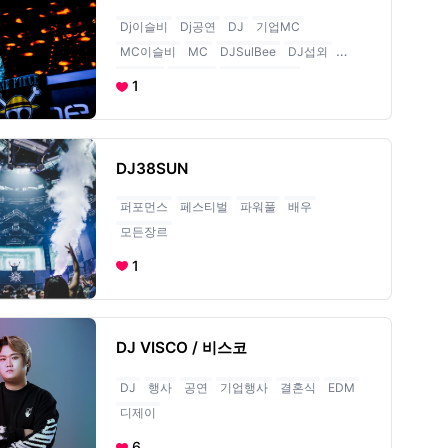
Dj이슬비
Dj공연
DJ
기업MC
MC이슬비
MC
DJSulBee
DJ섭외
축제DJ
DJ파티
레크리에이션
1
DJ38SUN
퍼포먼스
페스티벌
파워풀
배우
모든장르
1
DJ VISCO / 비스코
DJ
행사
공연
기업행사
결혼식
EDM
디제이
6