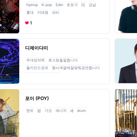
hiphop
K-pop
Edm
토토가
Dj
강남
홍대
이태원
파티
1
디제이다미
무대장악력
호스팅을잘합니다
올카인드장르
행사색깔에잘맞춰공연합니다
무대경력이많습니다
포이 (POY)
멘트
팝
가요
에너지
dj
drum