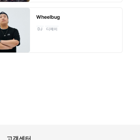
Wheelbug
DJ
디제이
마
지
막
페
이
지
로
이
고객센터
동