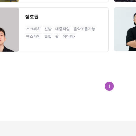
정호원
스크레치
신남
대중적임
음악조율가능
댄스타임
힙합
팝
이디엠x
1
첫
페
페
번
이
이
째
지
지
페
1
1
0
0
이
개
개
지
이
다
로
전
음
이
으
으
동