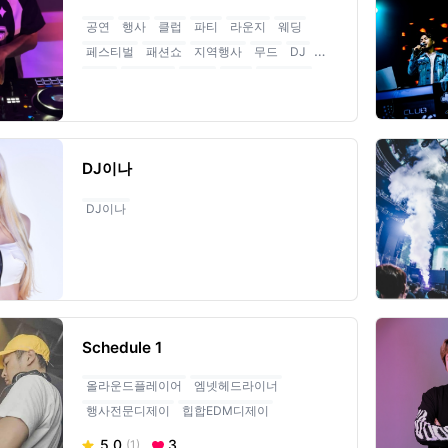
공연
행사
클럽
파티
라운지
웨딩
페스티벌
패션쇼
지역행사
무드
DJ
EDM
HIPHOP
Kpop
기업
음악감독
디제이
힙합
이디엠
테크노
하우스
DJ이나
DJ이나
Schedule 1
올라운드플레이어
엠넷헤드라이너
행사전문디제이
힙합EDM디제이
5.0
3
(1)