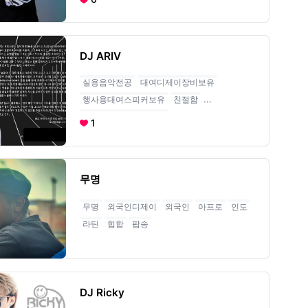
DJ ARIV
실용음악전공
대여디제이장비보유
행사용대여스피커보유
친절함
출중한크라우드컨트롤
1
무명
무명
외국인디제이
외국인
아프로
인도
라틴
힙합
팝송
DJ Ricky