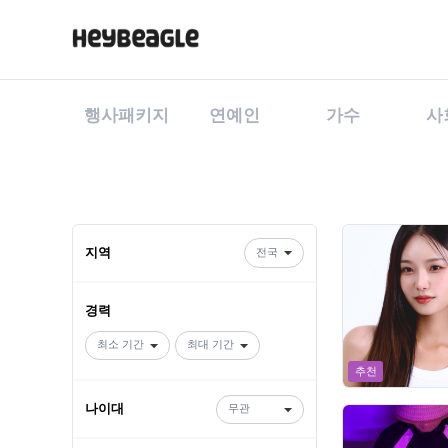
행사패키지
연예인
가수
사
사회자,개그맨,가수,댄서 등 엔터테이너 섭외가 필요할 때 - 실시간 견
지역
경력
추천
나이대