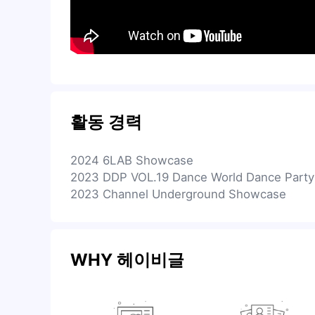
활동 경력
2024 6LAB Showcase
2023 DDP VOL.19 Dance World Dance Part
2023 Channel Underground Showcase
WHY 헤이비글