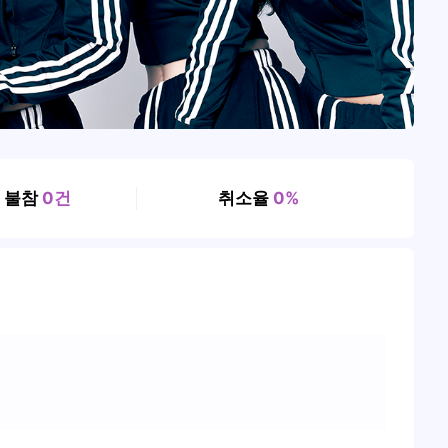
, 불참
0건
취소율
0%