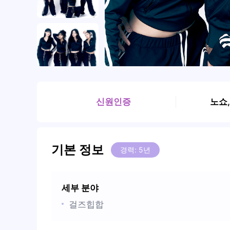
신원인증
노쇼
기본 정보
경력: 5년
세부 분야
걸즈힙합