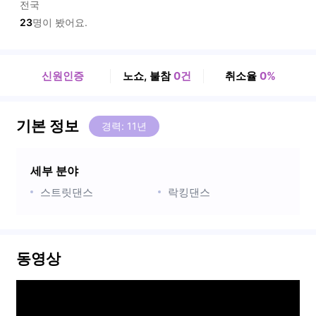
전국
23
명이 봤어요.
신원인증
노쇼, 불참
0건
취소율
0%
기본 정보
경력: 11년
세부 분야
스트릿댄스
락킹댄스
동영상