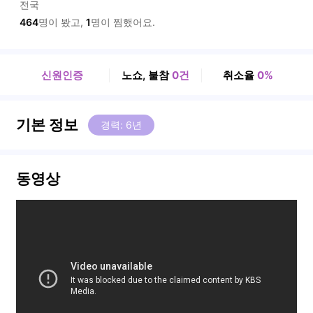
전국
464
명이 봤고,
1
명이 찜했어요.
신원인증
노쇼, 불참
0건
취소율
0%
기본 정보
경력: 6년
동영상