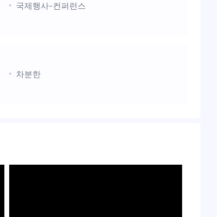
국제행사-컨퍼런스
차분한