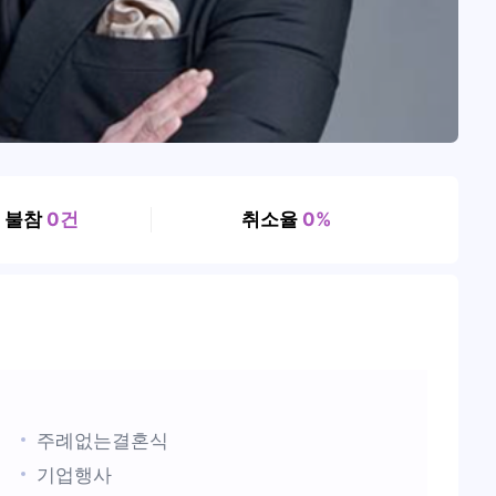
, 불참
0건
취소율
0%
주례없는결혼식
기업행사