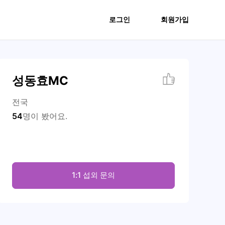
로그인
회원가입
성동효MC
전국
54
명이 봤어요.
1:1 섭외 문의