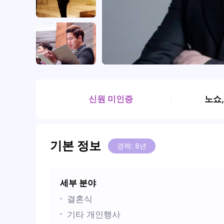
신원 미인증
노쇼
기본 정보
경력: 8년
세부 분야
결혼식
기타 개인행사