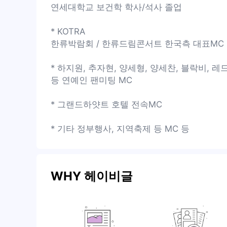
연세대학교 보건학 학사/석사 졸업
* KOTRA
한류박람회 / 한류드림콘서트 한국측 대표MC
* 하지원, 추자현, 양세형, 양세찬, 블락비, 
등 연예인 팬미팅 MC
* 그랜드하얏트 호텔 전속MC
* 기타 정부행사, 지역축제 등 MC 등
WHY 헤이비글